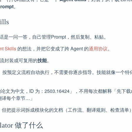
rompt
。
lls
I对话是一问一答，自己管理Prompt，然后复制、粘贴。
t Skills
的想法，并把它变成了跨 Agent 的
通用协议
。
骤工作流封装成可复用的
技能
。
 Code）按预定义流程自动执行，不需要你逐步指导。技能就像一个
论文为中文，ID 为：2503.16424」，不用每次都解释「先下载arXiv
翻译每个章节…」
。但把提示词拆成模块化的文档（工作流、翻译规则、检查清单
anslator 做了什么