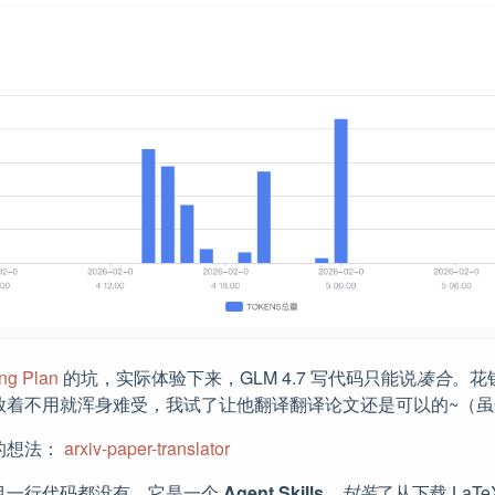
g Plan
的坑，实际体验下来，GLM 4.7 写代码只能说
凑合
。花
放着不用就浑身难受，我试了让他翻译翻译论文还是可以的~（
的想法：
arxiv-paper-translator
目一行代码都没有，它是一个
Agent Skills
，
封装
了从下载 LaT