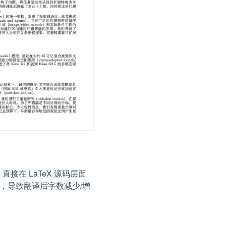
接在 LaTeX 源码层面
，导致翻译后字数减少/增