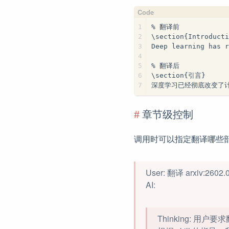
1
% 翻译前
2
\section{Introducti
3
Deep learning has r
4
5
% 翻译后
6
\section{引言}
7
深度学习已经彻底改变了
章节级控制
调用时可以指定翻译哪些
User: 翻译 arxiv:
AI:
Thinking: 用户