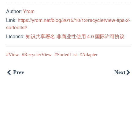
Author:
Yrom
Link:
https://yrom.net/blog/2015/10/13/recyclerview-tips-2-
sortedlist/
License:
知识共享署名-非商业性使用 4.0 国际许可协议
View
RecyclerView
SortedList
Adapter
Prev
Next