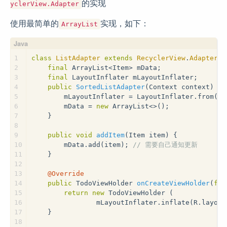
的实现
yclerView.Adapter
使用最简单的
实现，如下：
ArrayList
1
class
ListAdapter
extends
RecyclerView
.
Adapter
<
T
2
final
 ArrayList<Item> mData;
3
final
 LayoutInflater mLayoutInflater;
4
public
SortedListAdapter
(Context context)
{
5
        mLayoutInflater = LayoutInflater.from(co
6
        mData = 
new
 ArrayList<>();
7
    }
8
9
public
void
addItem
(Item item)
{
10
        mData.add(item); 
// 需要自己通知更新
11
    }
12
13
@Override
14
public
 TodoViewHolder 
onCreateViewHolder
(
fin
15
return
new
 TodoViewHolder (
16
                mLayoutInflater.inflate(R.layout
17
    }
18