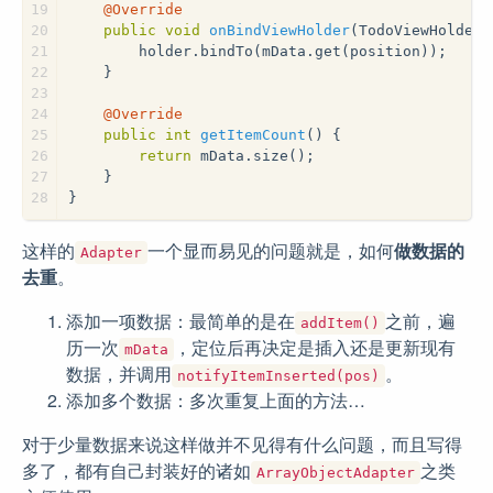
19
@Override
20
public
void
onBindViewHolder
(TodoViewHolder 
21
        holder.bindTo(mData.get(position));
22
    }
23
24
@Override
25
public
int
getItemCount
()
{
26
return
 mData.size();
27
    }
28
}
这样的
一个显而易见的问题就是，如何
做数据的
Adapter
去重
。
添加一项数据：最简单的是在
之前，遍
addItem()
历一次
，定位后再决定是插入还是更新现有
mData
数据，并调用
。
notifyItemInserted(pos)
添加多个数据：多次重复上面的方法…
对于少量数据来说这样做并不见得有什么问题，而且写得
多了，都有自己封装好的诸如
之类
ArrayObjectAdapter