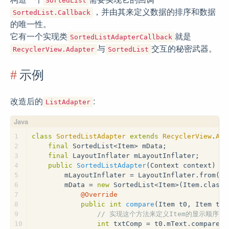
SortedList
，并由其来定义数据的排序和数据
SortedList.Callback
的唯一性。
它有一个实现类
就是
SortedListAdapterCallback
与
交互的秘密武器。
RecyclerView.Adapter
SortedList
示例
改造后的
:
ListAdapter
1
class
SortedListAdapter
extends
RecyclerView
.
Ada
2
final
 SortedList<Item> mData;
3
final
 LayoutInflater mLayoutInflater;
4
public
SortedListAdapter
(Context context)
{
5
        mLayoutInflater = LayoutInflater.from(co
6
        mData = 
new
 SortedList<Item>(Item.class,
7
@Override
8
public
int
compare
(Item t0, Item t1)
9
// 实现这个方法来定义Item的显示顺序
10
int
 txtComp = t0.mText.compareTo