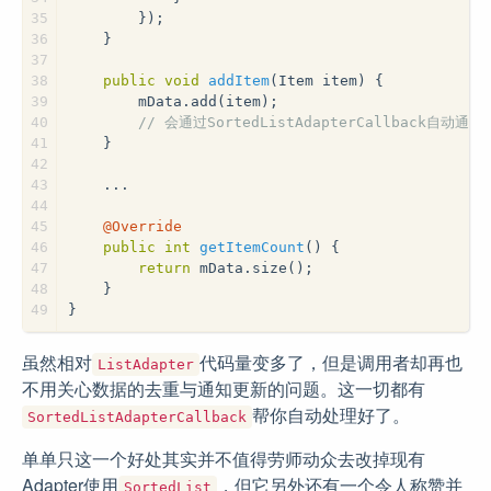
35
        });
36
    }
37
38
public
void
addItem
(Item item)
{
39
        mData.add(item);
40
// 会通过SortedListAdapterCallback自动通
41
    }
42
43
    ...
44
45
@Override
46
public
int
getItemCount
()
{
47
return
 mData.size();
48
    }
49
}
虽然相对
代码量变多了，但是调用者却再也
ListAdapter
不用关心数据的去重与通知更新的问题。这一切都有
帮你自动处理好了。
SortedListAdapterCallback
单单只这一个好处其实并不值得劳师动众去改掉现有
Adapter使用
，但它另外还有一个令人称赞并
SortedList