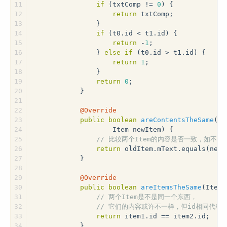
11
if
 (txtComp != 
0
) {
12
return
 txtComp;
13
                }
14
if
 (t0.id < t1.id) {
15
return
 -
1
;
16
                } 
else
if
 (t0.id > t1.id) {
17
return
1
;
18
                }
19
return
0
;
20
            }
21
22
@Override
23
public
boolean
areContentsTheSame
(It
24
                    Item newItem)
{
25
// 比较两个Item的内容是否一致，如不一致则会
26
return
 oldItem.mText.equals(newI
27
            }
28
29
@Override
30
public
boolean
areItemsTheSame
(Item 
31
// 两个Item是不是同一个东西，
32
// 它们的内容或许不一样，但id相同代表
33
return
 item1.id == item2.id;
34
            }